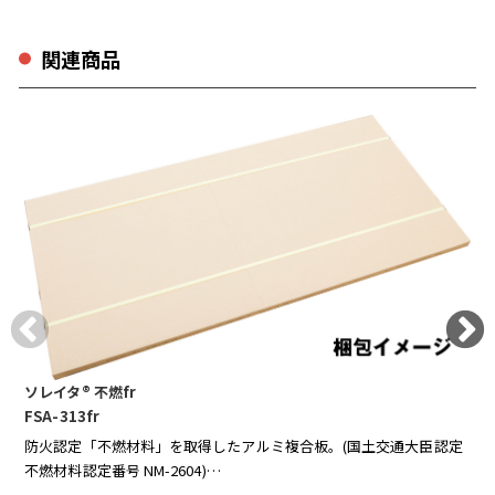
関連商品
ソレイタ® 不燃fr
FSA-313fr
F
防火認定「不燃材料」を取得したアルミ複合板。(国土交通大臣認定
不燃材料認定番号 NM-2604)
各種指定フィルムとのセットでも「不燃材料」を取得しています。