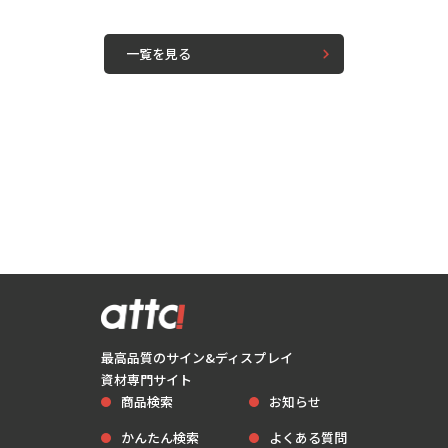
人が集まる集合施設や市街地、厳しい防火基準が求められる公共施
設、地下鉄構内等への看板、誘導サインや広告下地に最適なベース
一覧を見る
素材です。
最高品質のサイン&ディスプレイ
資材専門サイト
商品検索
お知らせ
かんたん検索
よくある質問