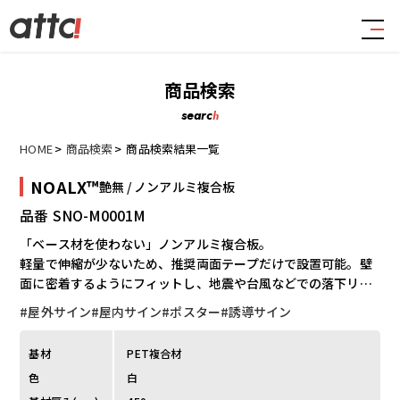
商品検索
searc
h
HOME
商品検索
商品検索結果一覧
NOALX™
艶無 / ノンアルミ複合板
品番 SNO-M0001M
「ベース材を使わない」ノンアルミ複合板。
軽量で伸縮が少ないため、推奨両面テープだけで設置可能。壁
面に密着するようにフィットし、地震や台風などでの落下リス
クが大幅に軽減されます。
#屋外サイン
#屋内サイン
#ポスター
#誘導サイン
下地材、メディアが不要で貼り手間なしのため、施工時間やゴ
ミを大幅に削減。破損リスクが少なく、小さく丸めて運べるの
基材
PET複合材
で、梱包や運搬も簡単。
色
白
高強度で、最長30mまで継ぎ目のない美しい長尺サインが可