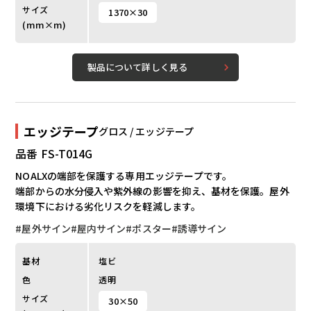
能。
サイズ
1370×30
(mm×m)
製品について詳しく見る
エッジテープ
グロス / エッジテープ
品番 FS-T014G
NOALXの端部を保護する専用エッジテープです。
端部からの水分侵入や紫外線の影響を抑え、基材を保護。屋外
環境下における劣化リスクを軽減します。
#屋外サイン
#屋内サイン
#ポスター
#誘導サイン
基材
塩ビ
色
透明
サイズ
30×50