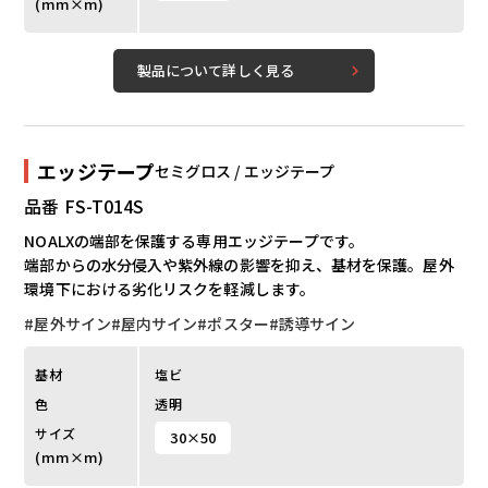
(mm×m)
製品について詳しく見る
エッジテープ
セミグロス / エッジテープ
品番 FS-T014S
NOALXの端部を保護する専用エッジテープです。
端部からの水分侵入や紫外線の影響を抑え、基材を保護。屋外
環境下における劣化リスクを軽減します。
#屋外サイン
#屋内サイン
#ポスター
#誘導サイン
基材
塩ビ
色
透明
サイズ
30×50
(mm×m)