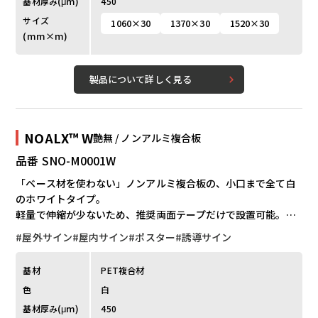
能。
(μm)
基材厚み
450
サイズ
1060×30
1370×30
1520×30
(mm×m)
製品について詳しく見る
NOALX™ W
艶無 / ノンアルミ複合板
品番 SNO-M0001W
「ベース材を使わない」ノンアルミ複合板の、小口まで全て白
のホワイトタイプ。
軽量で伸縮が少ないため、推奨両面テープだけで設置可能。壁
面に密着するようにフィットし、地震や台風などでの落下リス
#屋外サイン
#屋内サイン
#ポスター
#誘導サイン
クが大幅に軽減されます。
下地材、メディアが不要で貼り手間なしのため、施工時間やゴ
基材
PET複合材
ミを大幅に削減。破損リスクが少なく、小さく丸めて運べるの
色
白
で、梱包や運搬も簡単。
高強度で、最長30mまで継ぎ目のない美しい長尺サインが可
(μm)
基材厚み
450