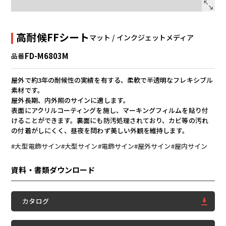
高耐候FFシート
マット / インクジェットメディア
FD-M6803M
品番
屋外で約3年の耐候性の実績を有する、柔軟で半透明なフレキシブル
素材です。
屋外長期、内外照のサインに適します。
表面にアクリルコーティングを施し、マーキングフィルムを貼り付
けることができます。裏面にも防汚処理されており、カビ等の汚れ
の付着がしにくく、昼夜を問わず美しい外観を維持します。
#大型電飾サイン
#大型サイン
#電飾サイン
#屋外サイン
#屋内サイン
資料・書類ダウンロード
カタログ