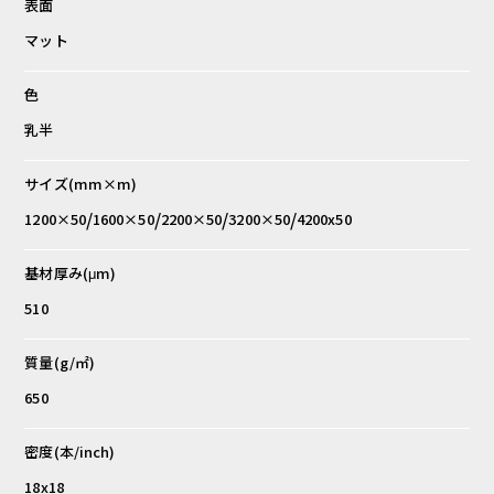
表面
マット
色
乳半
サイズ(mm×m)
/
/
/
/
1200×50
1600×50
2200×50
3200×50
4200x50
基材厚み(μm)
510
質量(g/㎡)
650
密度(本/inch)
18x18