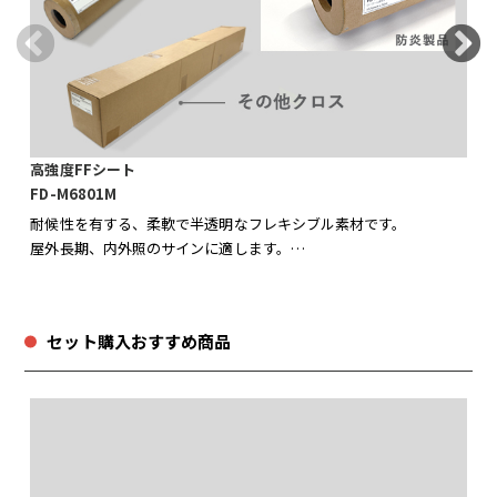
テ
高強度FFシート
F
FD-M6801M
屋
耐候性を有する、柔軟で半透明なフレキシブル素材です。
ク
屋外長期、内外照のサインに適します。
糸
表面にアクリルコーティングを施し、マーキングフィルムを貼り付
屋
けることができます。裏面にも防汚処理されており、カビ等の汚れ
か
の付着がしにくく、昼夜を問わず美しい外観を維持します。
セット購入おすすめ商品
維