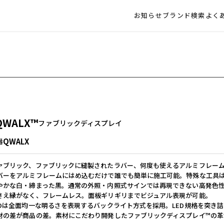
お知らせ
ブランド検索
よく
QWALX™
ファブリックディスプレイ
QWALX
番
ァブリック、ファブリックに縫製されたラバー、何度も使えるアルミフレーム
バーをアルミフレームにはめ込むだけで誰でも簡単に施工可能。特殊な工具
やかな白・締まった黒。通常の外照・内照式サインでは再現できない高発色
さえ縁がなく、フレームレス。面板ギリギリまでビジュアル表現が可能。
EDは全面均一な明るさを表現するバックライト方式を採用。LED規格を突き
材の差が商品の差。素材にこだわり開発したファブリックディスプレイ™の革