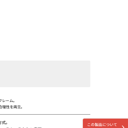
フレーム。
合理性を両立。
方式。
この製品について