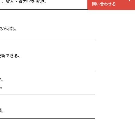
え、省人・省力化を実現。
問い合わせる
現が可能。
更新できる、
い。
献。
。
減。