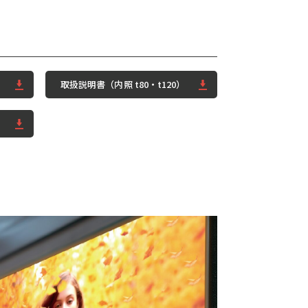
取扱説明書（内照 t80・t120）