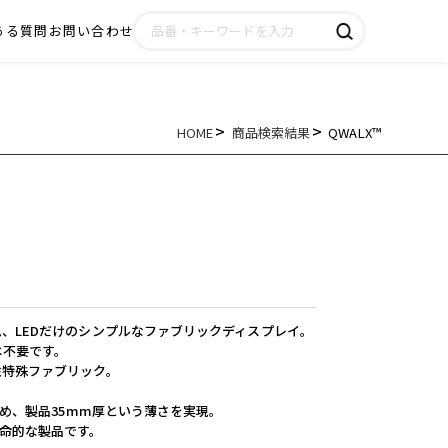
ある質問
お問い合わせ
HOME
商品検索結果
QWALX™
、LEDだけのシンプルなファブリックディスプレイ。
は不要です。
性特殊ファブリック。
詰め、製品35mm厚という薄さを実現。
命的な製品です。