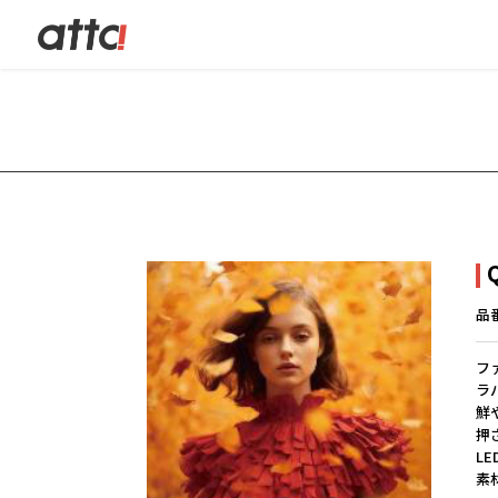
品
フ
ラ
鮮
押
L
素